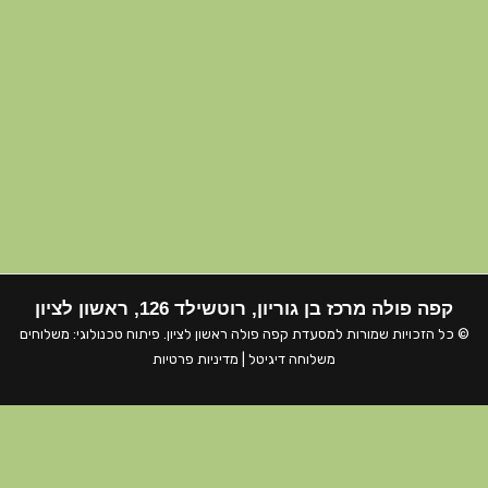
קפה פולה מרכז בן גוריון, רוטשילד 126, ראשון לציון
© כל הזכויות שמורות למסעדת
קפה פולה ראשון לציון
. פיתוח טכנולוגי:
משלוחים
משלוחה דיגיטל
|
מדיניות פרטיות
האתר שלנו משתמש בקוקיז כדי להבטיח חוויית גלישה חלקה, לנתח שימוש באתר
ולהתאים תוכן ושירותים אישיים עבורך.